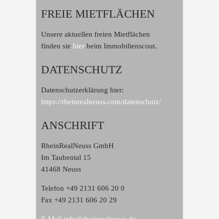
FREIE MIETFLÄCHEN
Unsere aktuellen freien Mietflächen
finden sie
hier
beim Immobilienscout.
DATENSCHUTZ
Datenschutzerklärung hier:
https://rheinrealneuss.com/datenschutz/
ANSCHRIFT
RheinRealNeuss GmbH
Im Taubental 15
41468 Neuss
Telefon +49 2131 606 20 0
Fax +49 2131 606 20 29
E-Mail info@rheinrealneuss.de