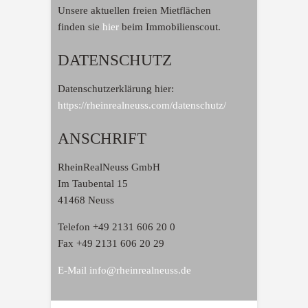
Unsere aktuellen freien Mietflächen
finden sie
hier
beim Immobilienscout.
DATENSCHUTZ
Datenschutzerklärung hier:
https://rheinrealneuss.com/datenschutz/
ANSCHRIFT
RheinRealNeuss GmbH
Im Taubental 15
41468 Neuss
Telefon +49 2131 606 20 0
Fax +49 2131 606 20 29
E-Mail info@rheinrealneuss.de